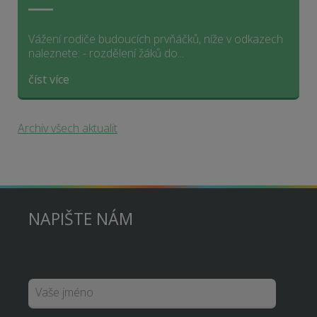
Vážení rodiče budoucích prvňáčků, níže v odkazech
naleznete: - rozdělení žáků do...
číst více
Archiv všech aktualit
NAPIŠTE NÁM