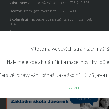
Zástupce:
zastupce@zsjavornik.cz | 775 243 635
Účetní:
ucetni@zsjavornik.cz | 583 034 002
Školní družina:
paderova.iveta@zsjavornik.cz | 583
034 008
Školní jídelna:
jidelna@zsjavornik.cz | 725 005 507
Vítejte na webových stránkách naší š
Naleznete zde aktuální informace, novinky i důl
Čerstvé zprávy vám přináší také školní FB: ZŠ Javorník
zavřít