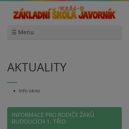
☰ Menu
AKTUALITY
Info okno
INFORMACE PRO RODIČE ŽÁKŮ
BUDOUCÍCH 1. TŘÍD