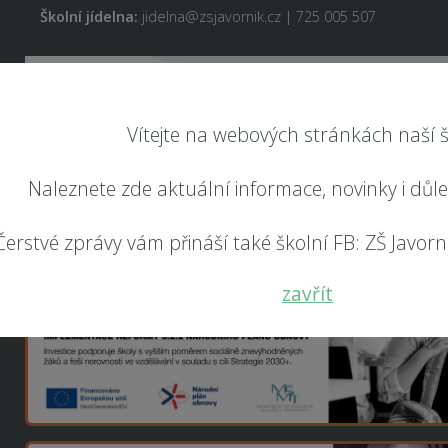
Školní jídelna:
jidelna@zsjavornik.cz | 725 005 507
Vítejte na webových stránkách naší š
Naleznete zde aktuální informace, novinky i důl
Čerstvé zprávy vám přináší také školní FB: ZŠ Javorník
zavřít