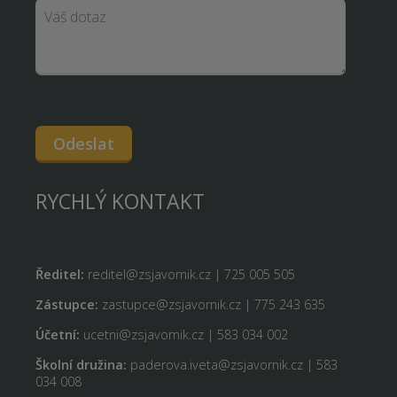
Odeslat
RYCHLÝ KONTAKT
Ředitel:
reditel@zsjavornik.cz | 725 005 505
Zástupce:
zastupce@zsjavornik.cz | 775 243 635
Účetní:
ucetni@zsjavornik.cz | 583 034 002
Školní družina:
paderova.iveta@zsjavornik.cz | 583
034 008