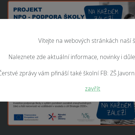
Vítejte na webových stránkách naší š
Naleznete zde aktuální informace, novinky i důl
Čerstvé zprávy vám přináší také školní FB: ZŠ Javorník
zavřít