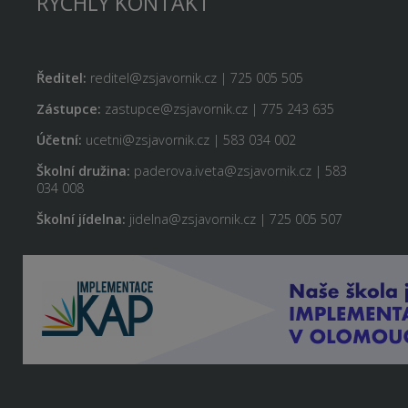
RYCHLÝ KONTAKT
Ředitel:
reditel@zsjavornik.cz | 725 005 505
Zástupce:
zastupce@zsjavornik.cz | 775 243 635
Účetní:
ucetni@zsjavornik.cz | 583 034 002
Školní družina:
paderova.iveta@zsjavornik.cz | 583
034 008
Školní jídelna:
jidelna@zsjavornik.cz | 725 005 507