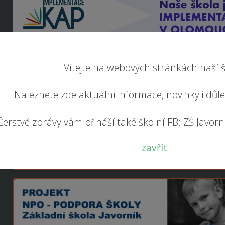
Vítejte na webových stránkách naší š
Naleznete zde aktuální informace, novinky i důl
Čerstvé zprávy vám přináší také školní FB: ZŠ Javorník
zavřít