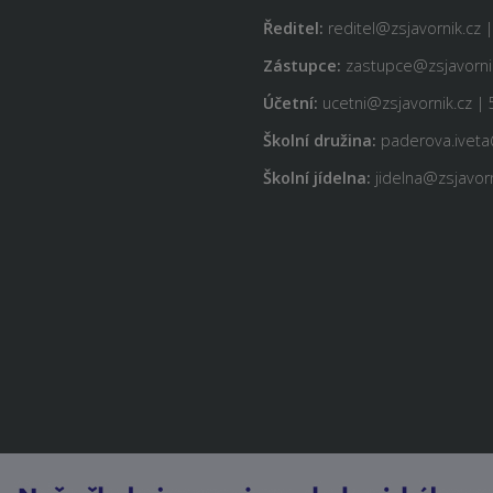
Ředitel:
reditel@zsjavornik.cz 
Zástupce:
zastupce@zsjavornik
Účetní:
ucetni@zsjavornik.cz | 
Školní družina:
paderova.iveta
Školní jídelna:
jidelna@zsjavorn