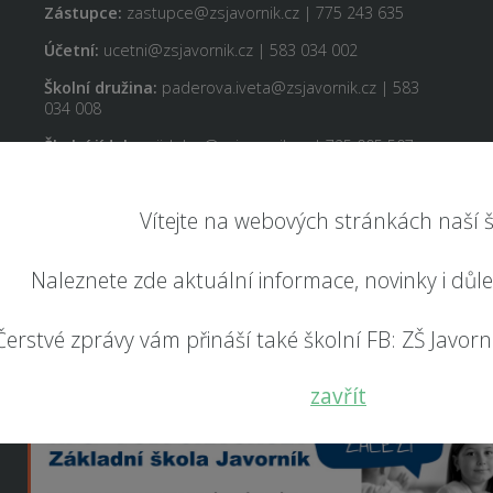
Zástupce:
zastupce@zsjavornik.cz | 775 243 635
Účetní:
ucetni@zsjavornik.cz | 583 034 002
Školní družina:
paderova.iveta@zsjavornik.cz | 583
034 008
Školní jídelna:
jidelna@zsjavornik.cz | 725 005 507
Vítejte na webových stránkách naší š
Naleznete zde aktuální informace, novinky i důl
Čerstvé zprávy vám přináší také školní FB: ZŠ Javorník
zavřít