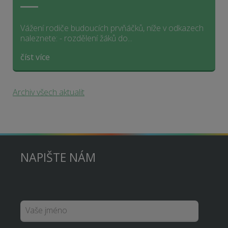
Vážení rodiče budoucích prvňáčků, níže v odkazech
naleznete: - rozdělení žáků do...
číst více
Archiv všech aktualit
NAPIŠTE NÁM