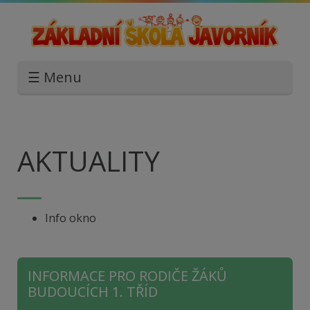
☰ Menu
AKTUALITY
Info okno
INFORMACE PRO RODIČE ŽÁKŮ
BUDOUCÍCH 1. TŘÍD