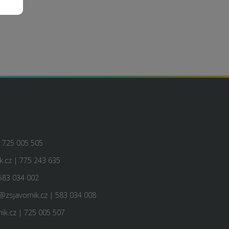
| 725 005 505
.cz | 775 243 635
583 034 002
@zsjavornik.cz | 583 034 008
ik.cz | 725 005 507