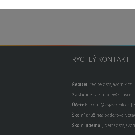
RYCHLÝ KONTAKT
Ředitel:
reditel@zsjavornik.cz 
Zástupce:
zastupce@zsjavornik
Účetní:
ucetni@zsjavornik.cz | 
Školní družina:
paderova.iveta
Školní jídelna:
jidelna@zsjavorn