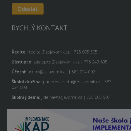
Odeslat
RYCHLÝ KONTAKT
Ředitel:
reditel@zsjavornik.cz | 725 005 505
Zástupce:
zastupce@zsjavornik.cz | 775 243 635
Účetní:
ucetni@zsjavornik.cz | 583 034 002
Školní družina:
paderova.iveta@zsjavornik.cz | 583
034 008
Školní jídelna:
jidelna@zsjavornik.cz | 725 005 507