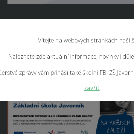
Vítejte na webových stránkách naší š
Naleznete zde aktuální informace, novinky i důl
Čerstvé zprávy vám přináší také školní FB: ZŠ Javorník
zavřít