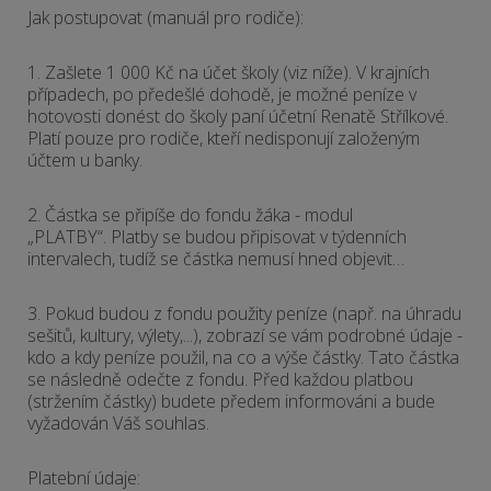
Jak postupovat (manuál pro rodiče):
1. Zašlete 1 000 Kč na účet školy (viz níže). V krajních
případech, po předešlé dohodě, je možné peníze v
hotovosti donést do školy paní účetní Renatě Střílkové.
Platí pouze pro rodiče, kteří nedisponují založeným
účtem u banky.
2. Částka se připíše do fondu žáka - modul
„PLATBY“. Platby se budou připisovat v týdenních
intervalech, tudíž se částka nemusí hned objevit…
3. Pokud budou z fondu použity peníze (např. na úhradu
sešitů, kultury, výlety,...), zobrazí se vám podrobné údaje -
kdo a kdy peníze použil, na co a výše částky. Tato částka
se následně odečte z fondu. Před každou platbou
(stržením částky) budete předem informováni a bude
vyžadován Váš souhlas.
Platební údaje: