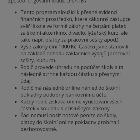
Způsob fungování modulu „PLATBY“
Tento program sloužící k přesné evidenci
finančních prostředků, které zákonný zástupce
svěří škole ve formě zálohy na čerpání plateb
za školní akce (kino, divadlo, lyžařský kurz, ale
také např. platby za pracovní sešity apod.).
Výše zálohy činí
1000 Kč
. Částku jsme stanovili
na základě odhadu základních výdajů (pracovní
sešity, kultura).
Rodič provede úhradu na podúčet školy a ta
následně strhne každou částku s přesnými
údaji
Rodič má následně online náhled do školní
pokladny podobný bankovnímu účtu.
Každý rodič získává online vyúčtování všech
částek v souladu s příslušnými zákony.
Žáci nemusí nosit hotové peníze do školy,
platby do školní online pokladny probíhají
bezhotovostně.