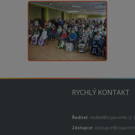
RYCHLÝ KONTAKT
Ředitel:
reditel@zsjavornik.cz 
Zástupce:
zastupce@zsjavornik