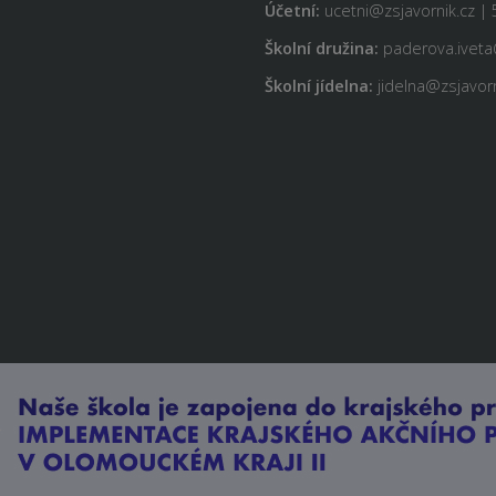
Účetní:
ucetni@zsjavornik.cz | 
Školní družina:
paderova.iveta
Školní jídelna:
jidelna@zsjavorn