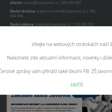
Účetní:
ucetni@zsjavornik.cz | 583 034 002
Školní družina:
paderova.iveta@zsjavornik.cz | 583
034 008
Školní jídelna:
jidelna@zsjavornik.cz | 725 005 507
Vítejte na webových stránkách naší š
Naleznete zde aktuální informace, novinky i důl
Čerstvé zprávy vám přináší také školní FB: ZŠ Javorník
zavřít