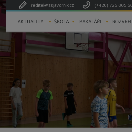
reditel@zsjavornik.cz
(+420) 725 005 5
AKTUALITY
ŠKOLA
BAKALÁŘI
ROZVRH