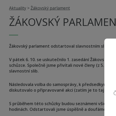
Aktuality
>
Žákovský parlament
ŽÁKOVSKÝ PARLAME
Žákovský parlament odstartoval slavnostním slibem
V pátek 6. 10. se uskutečnilo 1. zasedání Žákovského 
schůzce. Společně jsme přivítali nové členy (z 5. tříd
slavnostní slib.
Následovala volba do samosprávy, k předsedkyni Amá
diskutovalo o připravované akci (zatím je to tajems
Č
S průběhem této schůzky budou seznámeni všichni žáci 
hodinách. Odstartovali jsme úspěšně a doufáme, že 