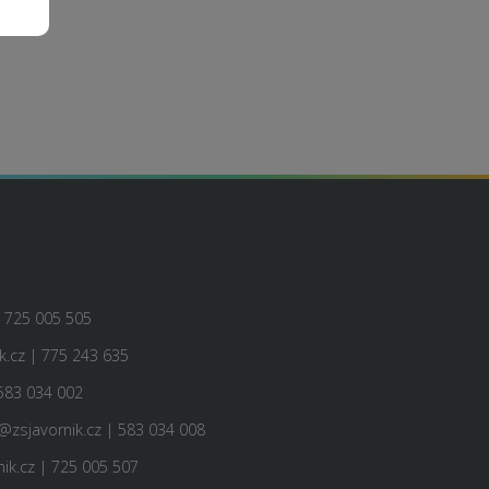
| 725 005 505
.cz | 775 243 635
583 034 002
@zsjavornik.cz | 583 034 008
ik.cz | 725 005 507