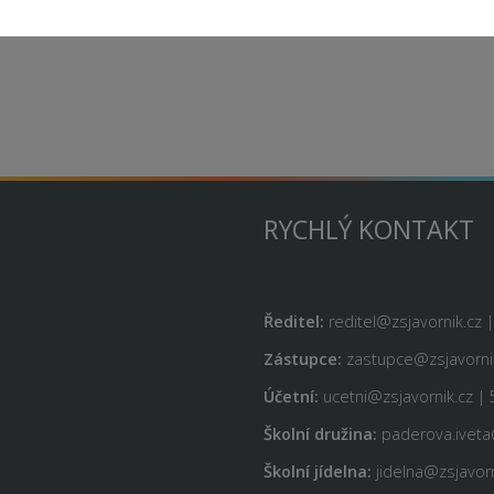
RYCHLÝ KONTAKT
Ředitel:
reditel@zsjavornik.cz 
Zástupce:
zastupce@zsjavornik
Účetní:
ucetni@zsjavornik.cz | 
Školní družina:
paderova.iveta
Školní jídelna:
jidelna@zsjavorn