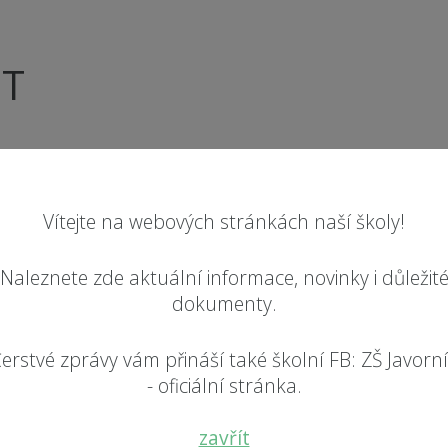
NT
Vítejte na webových stránkách naší školy!
parlamentu ZŠ Javorník, které mělo slavnostní ráz. Děti, z
), připomněli si Ústavu našeho ŽP, podepsali smlouvy uzavř
Naleznete zde aktuální informace, novinky i důležit
dokumenty.
lce Širůčkové přibyly dvě místopředsedkyně. Jsou to Katk
tví), přemýšlelo se nad novými nápady a plánovalo…
erstvé zprávy vám přináší také školní FB: ZŠ Javorn
- oficiální stránka.
5. - 9. tříd, členové ŽP ve spolupráci se svými třídními u
ve stejném duchu budeme i pokračovat.
zavřít