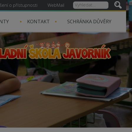
šení o přístupnosti
WebMail
NTY
KONTAKT
SCHRÁNKA DŮVĚRY