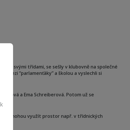
volené svými třídami, se sešly v klubovně na společné
ené mezi “parlamenťáky” a školou a vyslechli si
é
a Galová a Ema Schreiberová. Potom už se
ík
čiteli mohou využít prostor např. v třídnických