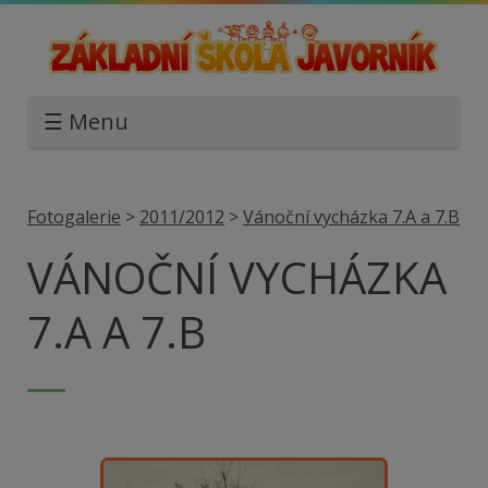
☰ Menu
Fotogalerie
>
2011/2012
>
Vánoční vycházka 7.A a 7.B
VÁNOČNÍ VYCHÁZKA
7.A A 7.B