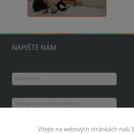
NAPIŠTE NÁM
Vítejte na webových stránkách naší š