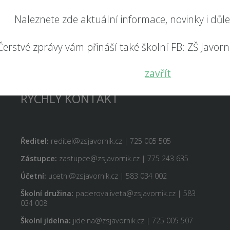
Naleznete zde aktuální informace, novinky i důl
Čerstvé zprávy vám přináší také školní FB: ZŠ Javorník
Odeslat
zavřít
RYCHLÝ KONTAKT
Ředitel:
reditel@zsjavornik.cz | 725 005 505
Zástupce:
zastupce@zsjavornik.cz | 775 243 635
Účetní:
ucetni@zsjavornik.cz | 583 034 002
Školní družina:
paderova.iveta@zsjavornik.cz | 583
034 008
Školní jídelna:
jidelna@zsjavornik.cz | 725 005 507