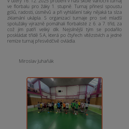
V úterý 16. 12. 2025 proběhl v naší škole vánoční turnaj
ve florbalu pro žáky 1. stupně. Turnaj přinesl spoustu
gólů, radosti, úsměvů a při vyhlášení taky nějaká ta slza
zklamání ukápla. S organizací turnaje pro své mladší
spolužáky výrazně pomáhali florbalisté z 6. a 7. tříd, za
což jim patří veliký dík. Nejsilnější tým se podařilo
poskládat třídě 5.A, která po čtyřech vítězstvích a jedné
remíze turnaj přesvědčivě ovládla.
Miroslav Juhaňák