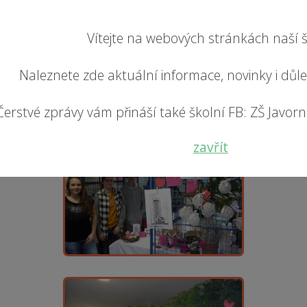
Vítejte na webových stránkách naší š
Naleznete zde aktuální informace, novinky i důl
Čerstvé zprávy vám přináší také školní FB: ZŠ Javorník
zavřít