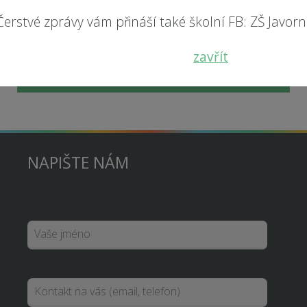
Čerstvé zprávy vám přináší také školní FB: ZŠ Javorník
zavřít
SPOLUPRÁCE 3. A 8. TŘÍD
NAPIŠTE NÁM