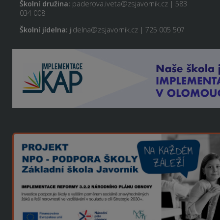
Školní družina:
paderova.iveta@zsjavornik.cz | 583
034 008
Školní jídelna:
jidelna@zsjavornik.cz | 725 005 507