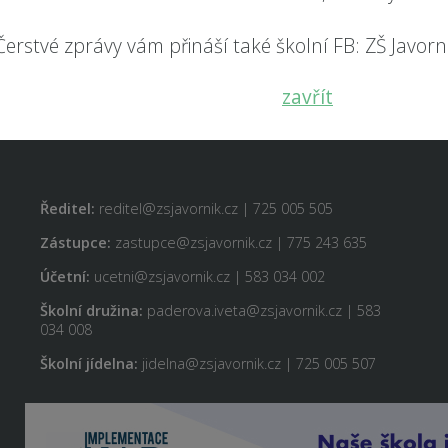
Čerstvé zprávy vám přináší také školní FB: ZŠ Javorník
Odeslat
zavřít
RYCHLÝ KONTAKT
Ředitel:
reditel@zsjavornik.cz | 725 005 505
Zástupce:
zastupce@zsjavornik.cz | 775 243 635
Účetní:
ucetni@zsjavornik.cz | 583 034 002
Školní družina:
paderova.iveta@zsjavornik.cz | 583
034 008
Školní jídelna:
jidelna@zsjavornik.cz | 725 005 507