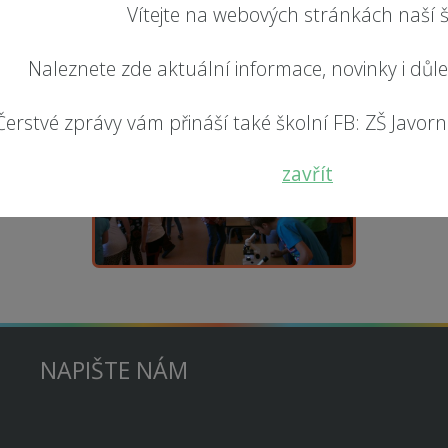
Vítejte na webových stránkách naší š
Naleznete zde aktuální informace, novinky i důl
Čerstvé zprávy vám přináší také školní FB: ZŠ Javorník
zavřít
NAPIŠTE NÁM