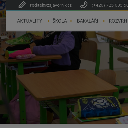
reditel@zsjavornik.cz
(+420) 725 005 5
AKTUALITY
ŠKOLA
BAKALÁŘI
ROZVRH