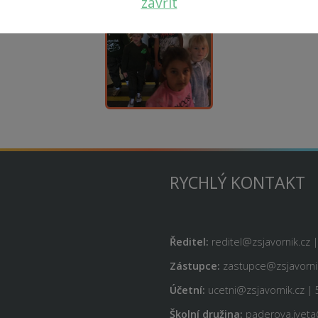
zavřít
RYCHLÝ KONTAKT
Ředitel:
reditel@zsjavornik.cz 
Zástupce:
zastupce@zsjavornik
Účetní:
ucetni@zsjavornik.cz | 
Školní družina:
paderova.iveta