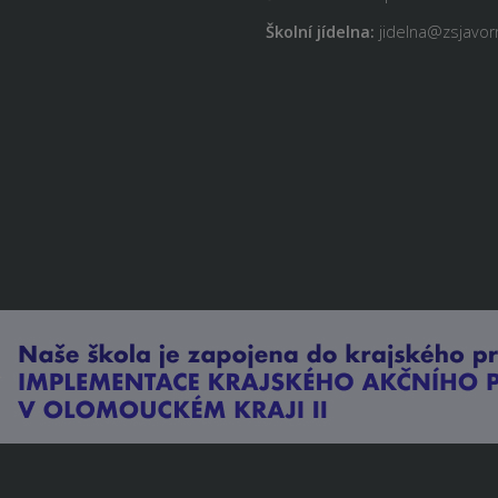
Školní jídelna:
jidelna@zsjavorn