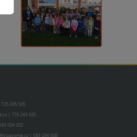
| 725 005 505
.cz | 775 243 635
583 034 002
@zsjavornik.cz | 583 034 008