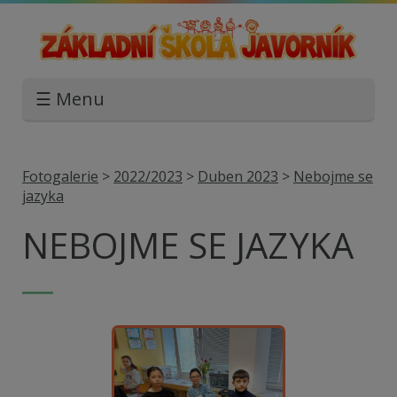
☰ Menu
Fotogalerie
>
2022/2023
>
Duben 2023
>
Nebojme se
jazyka
NEBOJME SE JAZYKA