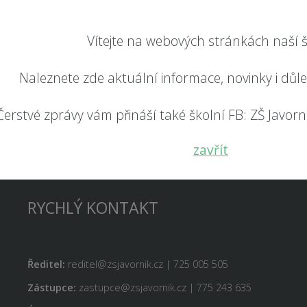
Vítejte na webových stránkách naší š
Naleznete zde aktuální informace, novinky i důl
Čerstvé zprávy vám přináší také školní FB: ZŠ Javorník
zavřít
Odeslat
RYCHLÝ KONTAKT
Ředitel:
reditel@zsjavornik.cz | 725 005 505
Zástupce:
zastupce@zsjavornik.cz | 775 243 635