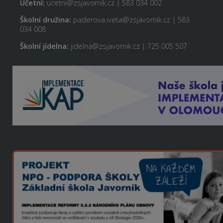
Účetní:
ucetni@zsjavornik.cz | 583 034 002
Školní družina:
paderova.iveta@zsjavornik.cz | 583
034 008
Školní jídelna:
jidelna@zsjavornik.cz | 725 005 507