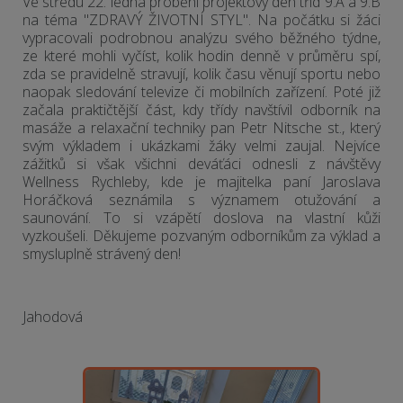
Ve středu 22. ledna proběhl projektový den tříd 9.A a 9.B
na téma "ZDRAVÝ ŽIVOTNÍ STYL". Na počátku si žáci
vypracovali podrobnou analýzu svého běžného týdne,
ze které mohli vyčíst, kolik hodin denně v průměru spí,
zda se pravidelně stravují, kolik času věnují sportu nebo
naopak sledování televize či mobilních zařízení. Poté již
začala praktičtější část, kdy třídy navštívil odborník na
masáže a relaxační techniky pan Petr Nitsche st., který
svým výkladem i ukázkami žáky velmi zaujal. Nejvíce
zážitků si však všichni deváťáci odnesli z návštěvy
Wellness Rychleby, kde je majitelka paní Jaroslava
Horáčková seznámila s významem otužování a
saunování. To si vzápětí doslova na vlastní kůži
vyzkoušeli. Děkujeme pozvaným odborníkům za výklad a
smysluplně strávený den!
S
Jahodová