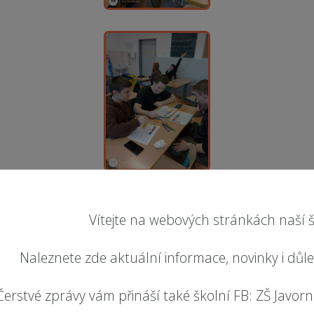
Vítejte na webových stránkách naší š
Naleznete zde aktuální informace, novinky i důl
Čerstvé zprávy vám přináší také školní FB: ZŠ Javorník