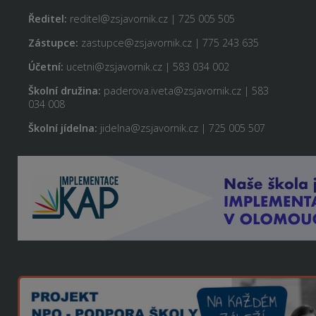
Ředitel:
reditel@zsjavornik.cz | 725 005 505
Zástupce:
zastupce@zsjavornik.cz | 775 243 635
Účetní:
ucetni@zsjavornik.cz | 583 034 002
Školní družina:
paderova.iveta@zsjavornik.cz | 583
034 008
Školní jídelna:
jidelna@zsjavornik.cz | 725 005 507