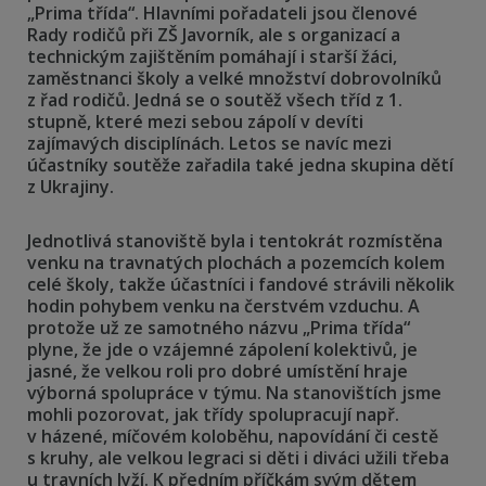
„Prima třída“. Hlavními pořadateli jsou členové
Rady rodičů při ZŠ Javorník, ale s organizací a
technickým zajištěním pomáhají i starší žáci,
zaměstnanci školy a velké množství dobrovolníků
z řad rodičů. Jedná se o soutěž všech tříd z 1.
stupně, které mezi sebou zápolí v devíti
zajímavých disciplínách. Letos se navíc mezi
účastníky soutěže zařadila také jedna skupina dětí
z Ukrajiny.
Jednotlivá stanoviště byla i tentokrát rozmístěna
venku na travnatých plochách a pozemcích kolem
celé školy, takže účastníci i fandové strávili několik
hodin pohybem venku na čerstvém vzduchu. A
protože už ze samotného názvu „Prima třída“
plyne, že jde o vzájemné zápolení kolektivů, je
jasné, že velkou roli pro dobré umístění hraje
výborná spolupráce v týmu. Na stanovištích jsme
mohli pozorovat, jak třídy spolupracují např.
v házené, míčovém koloběhu, napovídání či cestě
s kruhy, ale velkou legraci si děti i diváci užili třeba
u travních lyží. K předním příčkám svým dětem