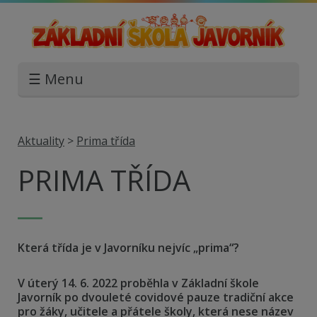
☰ Menu
Aktuality
>
Prima třída
PRIMA TŘÍDA
Která třída je v Javorníku nejvíc „prima“?
V úterý 14. 6. 2022 proběhla v Základní škole
Javorník po dvouleté covidové pauze tradiční akce
pro žáky, učitele a přátele školy, která nese název