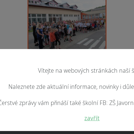
Vítejte na webových stránkách naší š
NAPIŠTE NÁM
Naleznete zde aktuální informace, novinky i důl
Čerstvé zprávy vám přináší také školní FB: ZŠ Javorník
zavřít