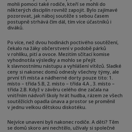
mohli pomoci také rodiče, kteří se mohli do
některých disciplín rovněž zapojit. Bylo zajímavé
pozorovat, jak náboj soutěže s sebou časem
postupně strhává čím dál, tím více účastníků i
diváků.
Po více, než dvou hodinách poctivého soutěžení,
čekalo na žáky občerstvení v podobě párků
v rohlíku, pití a ovoce. Mezitím sčítací komise
vyhodnotila výsledky a mohlo se přejít
k slavnostnímu nástupu a vyhlášení vítězů. Sladké
ceny si nakonec domů odnesly všechny týmy, ale
první tři místa a nádherné dorty pouze tito: 1.
místo – třída 5.B, 2. místo – třída 4.A , 3. místo –
třída 2.B. Když v závěru celého dne začala na
vnitřním nádvoří školy hrát hudba, rázem ze všech
soutěžících opadla únava a prostor se proměnil
v jednu velkou dětskou diskotéku.
Nejvíce unaveni byli nakonec rodiče. A děti? Těm
se domů skoro ani nechtělo, užívaly si společné