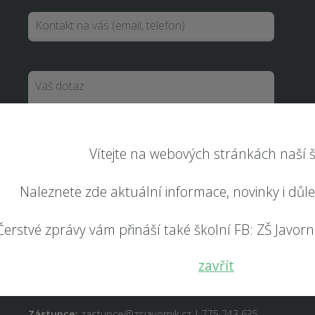
Vítejte na webových stránkách naší š
Odeslat
Naleznete zde aktuální informace, novinky i důl
Čerstvé zprávy vám přináší také školní FB: ZŠ Javorník
RYCHLÝ KONTAKT
zavřít
Ředitel:
reditel@zsjavornik.cz | 725 005 505
Zástupce:
zastupce@zsjavornik.cz | 775 243 635