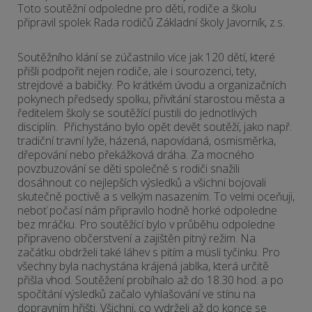
Toto soutěžní odpoledne pro děti, rodiče a školu
připravil spolek Rada rodičů Základní školy Javorník, z.s.
Soutěžního klání se zúčastnilo více jak 120 dětí, které
přišli podpořit nejen rodiče, ale i sourozenci, tety,
strejdové a babičky. Po krátkém úvodu a organizačních
pokynech předsedy spolku, přivítání starostou města a
ředitelem školy se soutěžící pustili do jednotlivých
disciplín. Přichystáno bylo opět devět soutěží, jako např.
tradiční travní lyže, házená, napovídaná, osmisměrka,
dřepování nebo překážková dráha. Za mocného
povzbuzování se děti společně s rodiči snažili
dosáhnout co nejlepších výsledků a všichni bojovali
skutečně poctivě a s velkým nasazením. To velmi oceňuji,
neboť počasí nám připravilo hodně horké odpoledne
bez mráčku. Pro soutěžící bylo v průběhu odpoledne
připraveno občerstvení a zajištěn pitný režim. Na
začátku obdrželi také láhev s pitím a müsli tyčinku. Pro
všechny byla nachystána krájená jablka, která určitě
přišla vhod. Soutěžení probíhalo až do 18.30 hod. a po
spočítání výsledků začalo vyhlašování ve stínu na
dopravním hřišti. Všichni, co vydrželi až do konce se