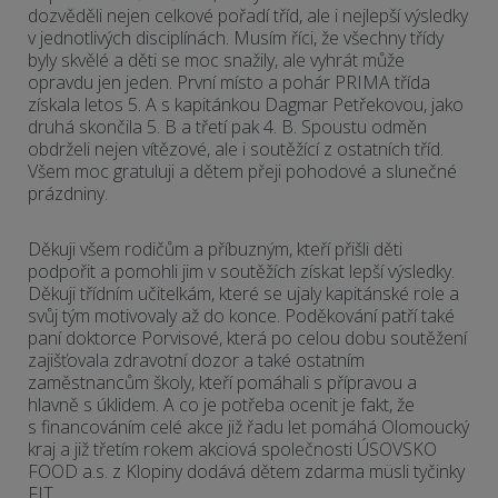
dozvěděli nejen celkové pořadí tříd, ale i nejlepší výsledky
v jednotlivých disciplínách. Musím říci, že všechny třídy
byly skvělé a děti se moc snažily, ale vyhrát může
opravdu jen jeden. První místo a pohár PRIMA třída
získala letos 5. A s kapitánkou Dagmar Petřekovou, jako
druhá skončila 5. B a třetí pak 4. B. Spoustu odměn
obdrželi nejen vítězové, ale i soutěžící z ostatních tříd.
Všem moc gratuluji a dětem přeji pohodové a slunečné
prázdniny.
Děkuji všem rodičům a příbuzným, kteří přišli děti
podpořit a pomohli jim v soutěžích získat lepší výsledky.
Děkuji třídním učitelkám, které se ujaly kapitánské role a
svůj tým motivovaly až do konce. Poděkování patří také
paní doktorce Porvisové, která po celou dobu soutěžení
zajišťovala zdravotní dozor a také ostatním
zaměstnancům školy, kteří pomáhali s přípravou a
hlavně s úklidem. A co je potřeba ocenit je fakt, že
s financováním celé akce již řadu let pomáhá Olomoucký
kraj a již třetím rokem akciová společnosti ÚSOVSKO
FOOD a.s. z Klopiny dodává dětem zdarma müsli tyčinky
FIT.