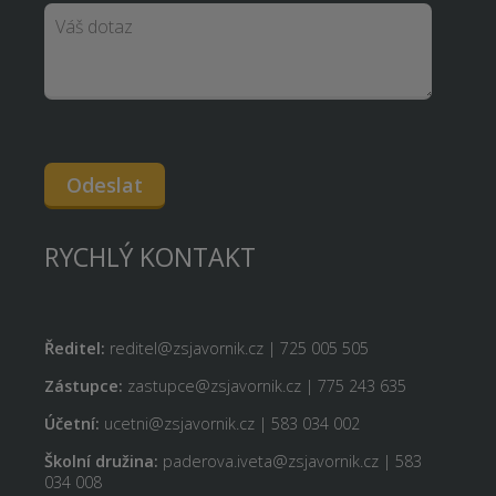
Odeslat
RYCHLÝ KONTAKT
Ředitel:
reditel@zsjavornik.cz | 725 005 505
Zástupce:
zastupce@zsjavornik.cz | 775 243 635
Účetní:
ucetni@zsjavornik.cz | 583 034 002
Školní družina:
paderova.iveta@zsjavornik.cz | 583
034 008