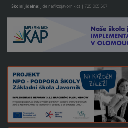
Školní jídelna:
jidelna@zsjavornik.cz | 725 005 507