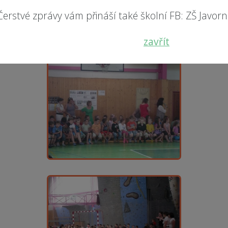
Čerstvé zprávy vám přináší také školní FB: ZŠ Javorník
zavřít