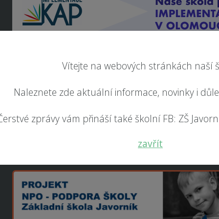
Vítejte na webových stránkách naší š
Naleznete zde aktuální informace, novinky i důl
Čerstvé zprávy vám přináší také školní FB: ZŠ Javorník
zavřít