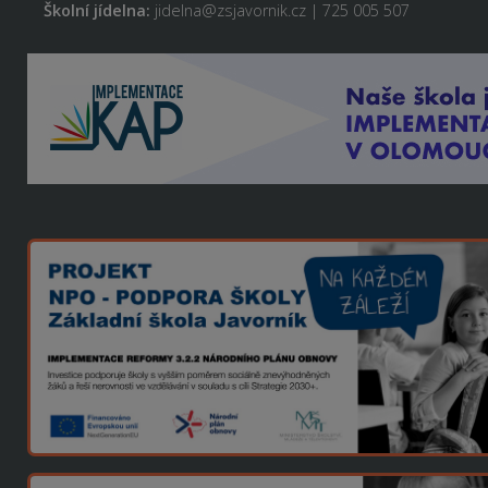
Školní jídelna:
jidelna@zsjavornik.cz | 725 005 507