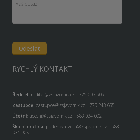
Odeslat
RYCHLÝ KONTAKT
Ředitel:
reditel@zsjavornik.cz | 725 005 505
Zástupce:
zastupce@zsjavornik.cz | 775 243 635
Účetní:
ucetni@zsjavornik.cz | 583 034 002
Školní družina:
paderova.iveta@zsjavornik.cz | 583
034 008