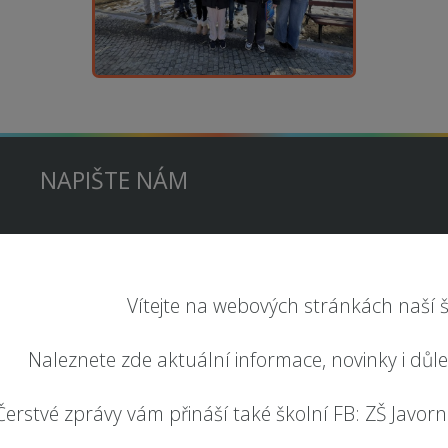
NAPIŠTE NÁM
Vítejte na webových stránkách naší š
Naleznete zde aktuální informace, novinky i důl
Čerstvé zprávy vám přináší také školní FB: ZŠ Javorník