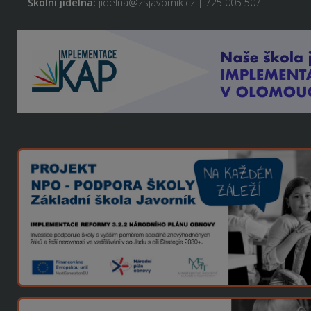
Školní jídelna:
jidelna@zsjavornik.cz | 725 005 507