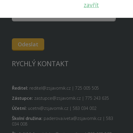
zavřít
Odeslat
RYCHLÝ KONTAKT
Ředitel:
reditel@zsjavornik.cz | 725 005 505
Zástupce:
zastupce@zsjavornik.cz | 775 243 635
Účetní:
ucetni@zsjavornik.cz | 583 034 002
Školní družina:
paderova.iveta@zsjavornik.cz | 583
034 008