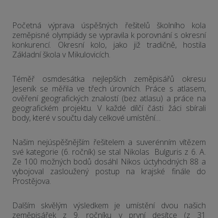
Početná výprava úspěšných řešitelů školního kola
zeměpisné olympiády se vypravila k porovnání s okresní
konkurencí. Okresní kolo, jako již tradičně, hostila
Základní škola v Mikulovicích.
Téměř osmdesátka nejlepších zeměpisářů okresu
Jeseník se měřila ve třech úrovních. Práce s atlasem,
ověření geografických znalostí (bez atlasu) a práce na
geografickém projektu. V každé dílčí části žáci sbírali
body, které v součtu daly celkové umístění…
Našim nejúspěšnějším řešitelem a suverénním vítězem
své kategorie (6. ročník) se stal Nikolas Bulguris z 6. A.
Ze 100 možných bodů dosáhl Nikos úctyhodných 88 a
vybojoval zasloužený postup na krajské finále do
Prostějova.
Dalším skvělým výsledkem je umístění dvou našich
zeměpisářek z 9. ročníku v první desítce (z 31