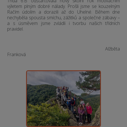
Třída 6.B odstartovala nový školní rok motivačním
výletem plným dobré nálady. Prošli jsme se kouzelným
Račím údolím a dorazili až do Uhelné. Během dne
nechyběla spousta smíchu, zážitků a společné zábavy –
a s úsměvem jsme zvládli i tvorbu našich třídních
pravidel.
Alžběta
Franková