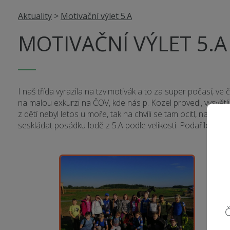
Aktuality
>
Motivační výlet 5.A
MOTIVAČNÍ VÝLET 5.A
I naš třída vyrazila na tzv.motivák a to za super počasí, ve 
na malou exkurzi na ČOV, kde nás p. Kozel provedl, vysvětlil
z dětí nebyl letos u moře, tak na chvíli se tam ocitl, na ma
seskládat posádku lodě z 5.A podle velik
Č