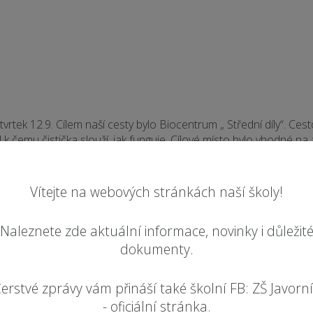
čtvrtek 12.9. Cílem naší cesty bylo Biocentrum „ Střední díly“. Ce
 k čemu čistička slouží, jak funguje. Cílové místo bylo vhodné na
lé štěrkové plážičce. Flotila lodiček s přáním vyplula na „moře“, 
osti. Podařilo se jim to? Kukněte na posledn
Vítejte na webových stránkách naší školy!
Naleznete zde aktuální informace, novinky i důležit
dokumenty.
erstvé zprávy vám přináší také školní FB: ZŠ Javorn
- oficiální stránka.