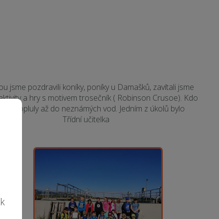
stou jsme pozdravili koníky, poníky u Damašků, zavítali jsme
 aktivity a hry s motivem trosečník ( Robinson Crusoe). Kdo
některé dopluly až do neznámých vod. Jedním z úkolů bylo
í foto. Třídní učitelka
é
ík