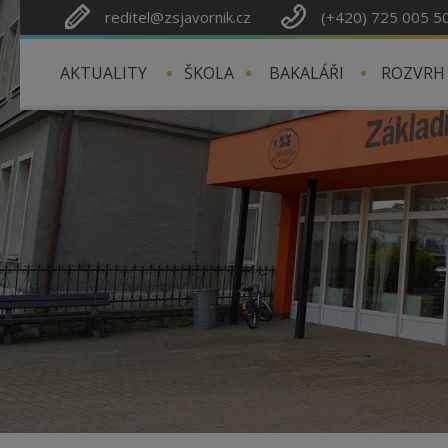
reditel@zsjavornik.cz
(+420) 725 005 5
AKTUALITY
ŠKOLA
BAKALÁŘI
ROZVRH