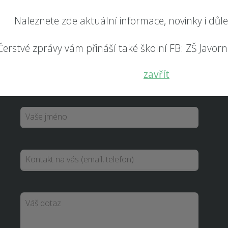
Naleznete zde aktuální informace, novinky i důl
Čerstvé zprávy vám přináší také školní FB: ZŠ Javorník
NAPIŠTE NÁM
zavřít