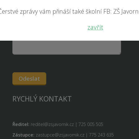
Čerstvé zprávy vám přináší také školní FB: ZŠ Javorník
zavřít
Odeslat
RYCHLÝ KONTAKT
Ředitel:
reditel@zsjavornik.cz | 725 005 505
Zástupce:
zastupce@zsjavornik.cz | 775 243 635