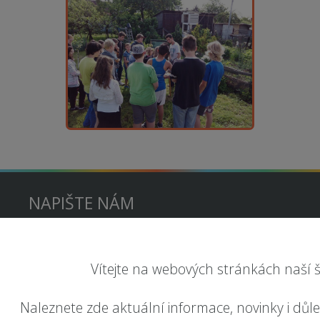
NAPIŠTE NÁM
Vítejte na webových stránkách naší š
Naleznete zde aktuální informace, novinky i důl