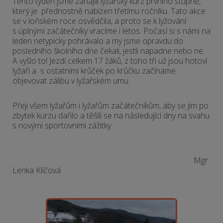
Tento týden jsme zahájili lyžařský kurz prvního stupně,
který je přednostně nabízen třetímu ročníku. Tato akce
se v loňském roce osvědčila, a proto se k lyžování
s úplnými začátečníky vracíme i letos. Počasí si s námi na
leden netypicky pohrávalo a my jsme opravdu do
posledního školního dne čekali, jestli napadne nebo ne.
A vyšlo to! Jezdí celkem 17 žáků, z toho tři už jsou hotoví
lyžaři a s ostatními krůček po krůčku začínáme
objevovat zálibu v lyžařském umu.
Přeji všem lyžařům i lyžařům začátečníkům, aby se jim po
zbytek kurzu dařilo a těšili se na následující dny na svahu
s novými sportovními zážitky.
Mgr.
Lenka Klíčová