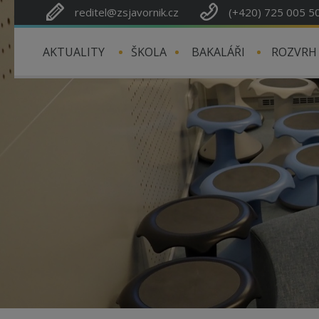
reditel@zsjavornik.cz
(+420) 725 005 5
AKTUALITY
ŠKOLA
BAKALÁŘI
ROZVRH