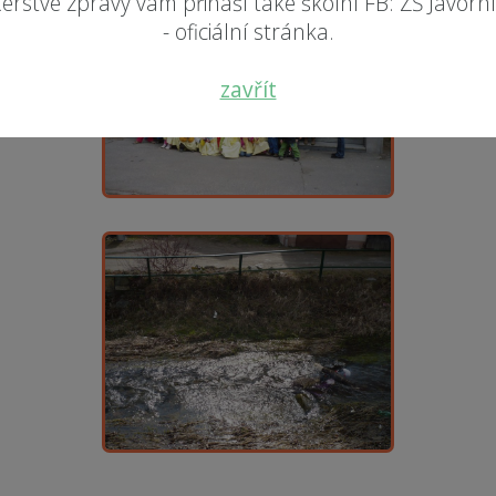
erstvé zprávy vám přináší také školní FB: ZŠ Javorn
- oficiální stránka.
zavřít