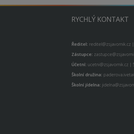
RYCHLÝ KONTAKT
Ředitel:
reditel@zsjavornik.cz 
Zástupce:
zastupce@zsjavornik
Účetní:
ucetni@zsjavornik.cz | 
Školní družina:
paderova.iveta
Školní jídelna:
jidelna@zsjavorn