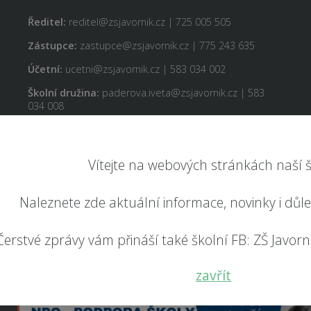
Ředitel:
reditel@zsjavornik.cz | 725 005 505
Zástupce:
zastupce@zsjavornik.cz | 775 243 635
Účetní:
ucetni@zsjavornik.cz | 583 034 002
Školní družina:
paderova.iveta@zsjavornik.cz | 583
034 008
Školní jídelna:
jidelna@zsjavornik.cz | 725 005 507
Vítejte na webových stránkách naší š
Naleznete zde aktuální informace, novinky i důl
Čerstvé zprávy vám přináší také školní FB: ZŠ Javorník
zavřít