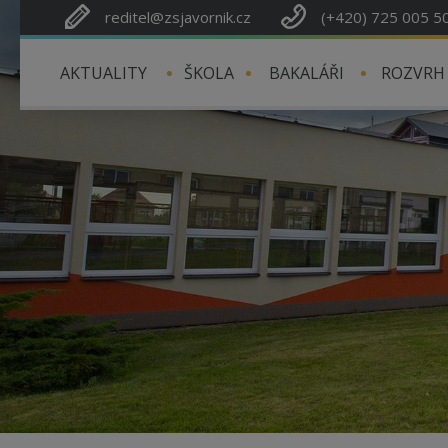
reditel@zsjavornik.cz
(+420) 725 005 5
AKTUALITY
ŠKOLA
BAKALÁŘI
ROZVRH