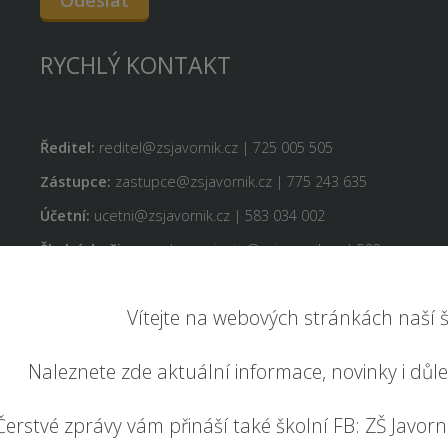
RYCHLÝ KONTAKT
Ředitel:
reditel@zsjavornik.cz | 725 005 505
Zástupce:
zastupce@zsjavornik.cz | 775 243 635
Účetní:
ucetni@zsjavornik.cz | 583 034 002
Školní družina:
paderova.iveta@zsjavornik.cz | 583
034 008
Školní jídelna:
jidelna@zsjavornik.cz | 725 005 507
Vítejte na webových stránkách naší š
Naleznete zde aktuální informace, novinky i důl
Čerstvé zprávy vám přináší také školní FB: ZŠ Javorník