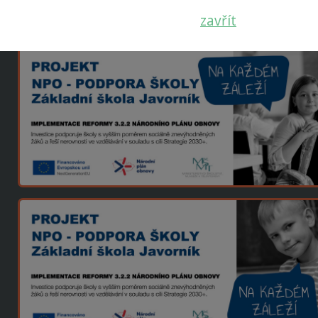
zavřít