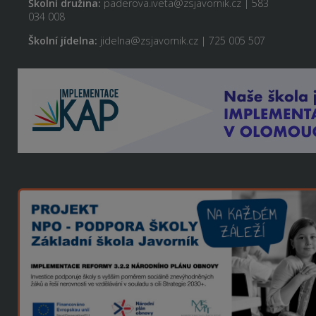
Školní družina:
paderova.iveta@zsjavornik.cz | 583
034 008
Školní jídelna:
jidelna@zsjavornik.cz | 725 005 507