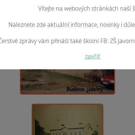
Vítejte na webových stránkách naší š
Naleznete zde aktuální informace, novinky i důl
Čerstvé zprávy vám přináší také školní FB: ZŠ Javorník
zavřít