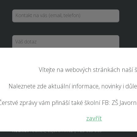
Vítejte na webových stránkách naší š
Odeslat
Naleznete zde aktuální informace, novinky i důl
Čerstvé zprávy vám přináší také školní FB: ZŠ Javorník
RYCHLÝ KONTAKT
zavřít
Ředitel:
reditel@zsjavornik.cz | 725 005 505