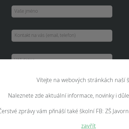
Vítejte na webových stránkách naší š
Naleznete zde aktuální informace, novinky i důl
Odeslat
Čerstvé zprávy vám přináší také školní FB: ZŠ Javorník
RYCHLÝ KONTAKT
zavřít