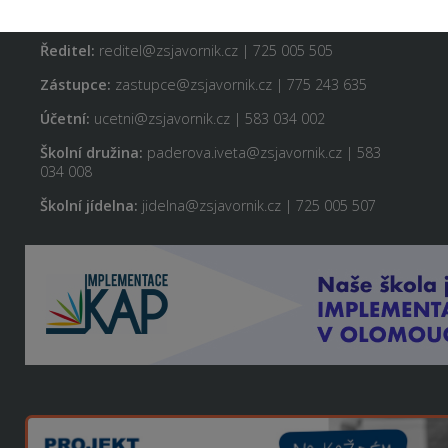
Ředitel:
reditel@zsjavornik.cz | 725 005 505
Zástupce:
zastupce@zsjavornik.cz | 775 243 635
Účetní:
ucetni@zsjavornik.cz | 583 034 002
Školní družina:
paderova.iveta@zsjavornik.cz | 583
034 008
Školní jídelna:
jidelna@zsjavornik.cz | 725 005 507