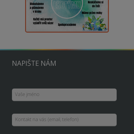
NAPIŠTE NÁM