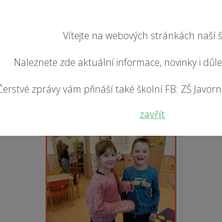
Vítejte na webových stránkách naší š
Naleznete zde aktuální informace, novinky i důl
Čerstvé zprávy vám přináší také školní FB: ZŠ Javorník
zavřít