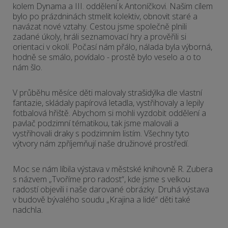
kolem Dynama a III. oddělení k Antoníčkovi. Našim cílem
bylo po prázdninách stmelit kolektiv, obnovit staré a
navázat nové vztahy. Cestou jsme společně plnili
zadané úkoly, hráli seznamovací hry a prověřili si
orientaci v okolí. Počasí nám přálo, nálada byla výborná,
hodně se smálo, povídalo - prostě bylo veselo a o to
nám šlo.
V průběhu měsíce děti malovaly strašidýlka dle vlastní
fantazie, skládaly papírová letadla, vystřihovaly a lepily
fotbalová hřiště. Abychom si mohli vyzdobit oddělení a
pavlač podzimní tématikou, tak jsme malovali a
vystřihovali draky s podzimním listím. Všechny tyto
výtvory nám zpříjemňují naše družinové prostředí.
Moc se nám líbila výstava v městské knihovně R. Zubera
s názvem „Tvoříme pro radost“, kde jsme s velkou
radostí objevili i naše darované obrázky. Druhá výstava
v budově bývalého soudu „Krajina a lidé“ děti také
nadchla.