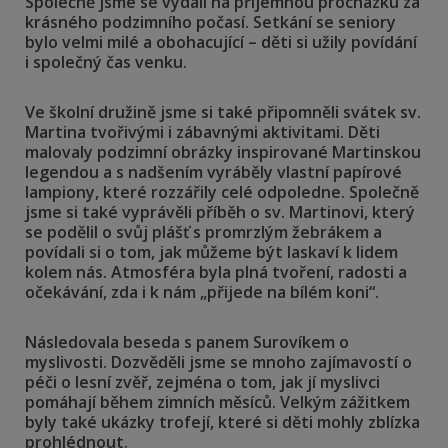
Společně jsme se vydali na příjemnou procházku za
krásného podzimního počasí. Setkání se seniory
bylo velmi milé a obohacující – děti si užily povídání
i společný čas venku.
Ve školní družině jsme si také připomněli svátek sv.
Martina tvořivými i zábavnými aktivitami. Děti
malovaly podzimní obrázky inspirované Martinskou
legendou a s nadšením vyráběly vlastní papírové
lampiony, které rozzářily celé odpoledne. Společně
jsme si také vyprávěli příběh o sv. Martinovi, který
se podělil o svůj plášť s promrzlým žebrákem a
povídali si o tom, jak můžeme být laskaví k lidem
kolem nás. Atmosféra byla plná tvoření, radosti a
očekávání, zda i k nám „přijede na bílém koni“.
Následovala beseda s panem Surovíkem o
myslivosti. Dozvěděli jsme se mnoho zajímavostí o
péči o lesní zvěř, zejména o tom, jak jí myslivci
pomáhají během zimních měsíců. Velkým zážitkem
byly také ukázky trofejí, které si děti mohly zblízka
prohlédnout.