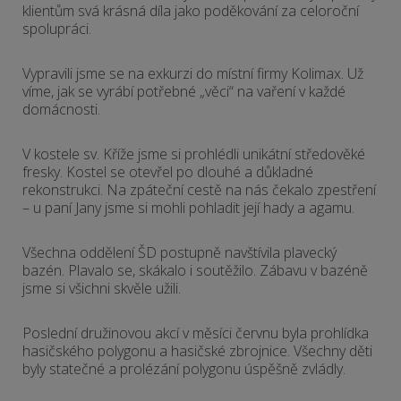
klientům svá krásná díla jako poděkování za celoroční
spolupráci.
Vypravili jsme se na exkurzi do místní firmy Kolimax. Už
víme, jak se vyrábí potřebné „věci“ na vaření v každé
domácnosti.
V kostele sv. Kříže jsme si prohlédli unikátní středověké
fresky. Kostel se otevřel po dlouhé a důkladné
rekonstrukci. Na zpáteční cestě na nás čekalo zpestření
– u paní Jany jsme si mohli pohladit její hady a agamu.
Všechna oddělení ŠD postupně navštívila plavecký
bazén. Plavalo se, skákalo i soutěžilo. Zábavu v bazéně
jsme si všichni skvěle užili.
Poslední družinovou akcí v měsíci červnu byla prohlídka
hasičského polygonu a hasičské zbrojnice. Všechny děti
byly statečné a prolézání polygonu úspěšně zvládly.