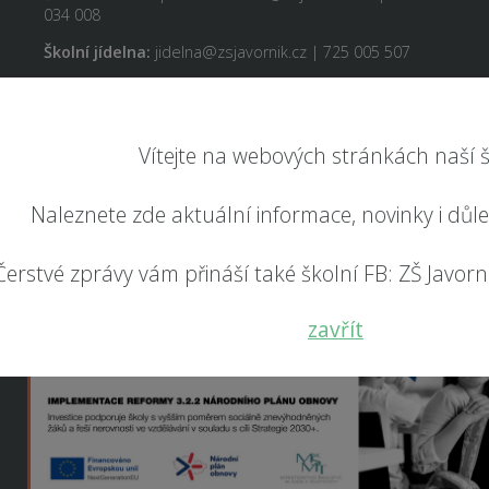
034 008
Školní jídelna:
jidelna@zsjavornik.cz | 725 005 507
Vítejte na webových stránkách naší š
Naleznete zde aktuální informace, novinky i důl
Čerstvé zprávy vám přináší také školní FB: ZŠ Javorník
zavřít