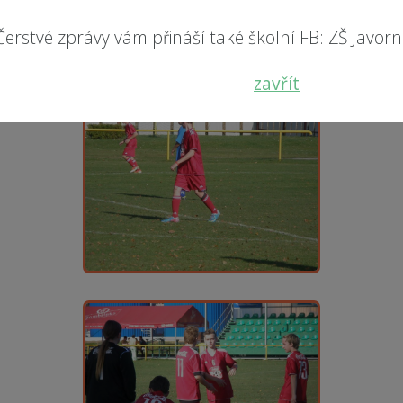
Čerstvé zprávy vám přináší také školní FB: ZŠ Javorník
zavřít