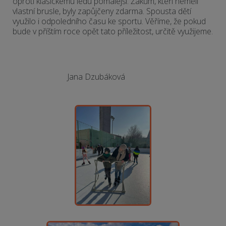
oproti klasickému ledu pomalejší. Žákům, kteří neměli
vlastní brusle, byly zapůjčeny zdarma. Spousta dětí
využilo i odpoledního času ke sportu. Věříme, že pokud
bude v příštím roce opět tato příležitost, určitě využijeme.
Jana Dzubáková