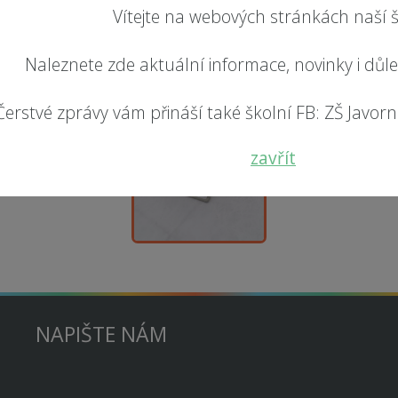
Vítejte na webových stránkách naší š
Naleznete zde aktuální informace, novinky i důl
Čerstvé zprávy vám přináší také školní FB: ZŠ Javorník
zavřít
NAPIŠTE NÁM