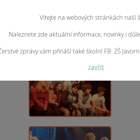
Vítejte na webových stránkách naší š
Naleznete zde aktuální informace, novinky i důl
Čerstvé zprávy vám přináší také školní FB: ZŠ Javorník
zavřít