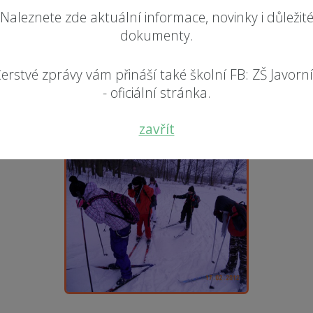
Naleznete zde aktuální informace, novinky i důležit
dokumenty.
erstvé zprávy vám přináší také školní FB: ZŠ Javorn
- oficiální stránka.
zavřít