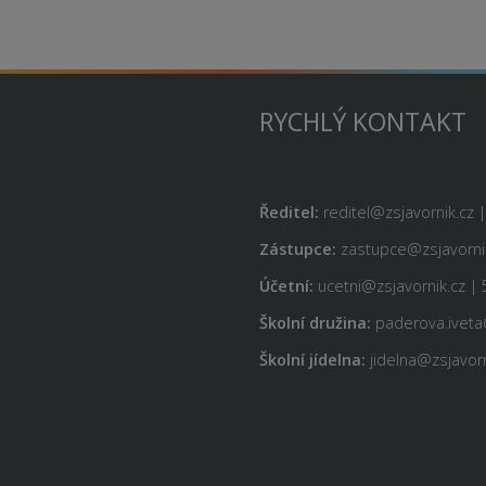
RYCHLÝ KONTAKT
Ředitel:
reditel@zsjavornik.cz 
Zástupce:
zastupce@zsjavornik
Účetní:
ucetni@zsjavornik.cz | 
Školní družina:
paderova.iveta
Školní jídelna:
jidelna@zsjavorn