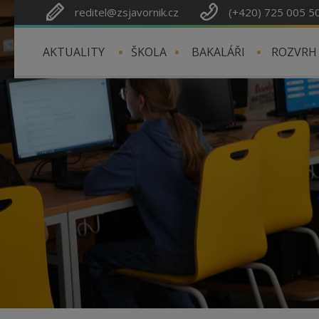
reditel@zsjavornik.cz
(+420) 725 005 5
AKTUALITY
ŠKOLA
BAKALÁŘI
ROZVRH