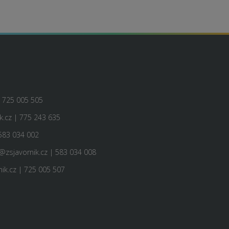
| 725 005 505
.cz | 775 243 635
583 034 002
@zsjavornik.cz | 583 034 008
ik.cz | 725 005 507